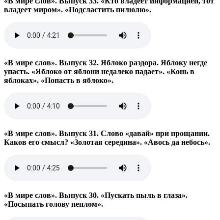
«В мире слов». Выпуск 33. «Кто владеет информацией, тот
владеет миром». «Подсластить пилюлю».
«В мире слов». Выпуск 32. Яблоко раздора. Яблоку негде
упасть. «Яблоко от яблони недалеко падает». «Конь в
яблоках». «Попасть в яблоко».
«В мире слов». Выпуск 31. Слово «давай» при прощании.
Каков его смысл? «Золотая середина». «Авось да небось».
«В мире слов». Выпуск 30. «Пускать пыль в глаза».
«Посыпать голову пеплом».