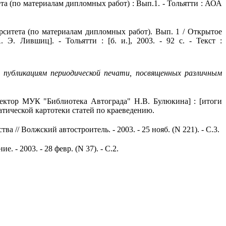
а (по материалам дипломных работ) : Вып.1. - Тольятти : АОА
ситета (по материалам дипломных работ). Вып. 1 / Открытое
. Лившиц]. - Тольятти : [б. и.], 2003. - 92 с. - Текст :
публикациям периодической печати, посвященных различным
ктор МУК "Библиотека Автограда" Н.В. Булюкина] : [итоги
ематической картотеки статей по краеведению.
/ Волжский автостроитель. - 2003. - 25 нояб. (N 221). - С.3.
- 2003. - 28 февр. (N 37). - С.2.