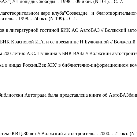
 // Площадь Свободы. - 1998. - 09 июн. (N 101). - С. 7.
аготворительном даре клуба"Созвездие" и благотворительно
ь. - 1998. - 24 окт. (N 199). - С.1.
в литературной гостиной БИК АО АвтоВАЗ // Волжский автострои
Красновой И.А. и ее преемнице Н.Булюкиной // Волжский автост
00-летию А.С. Пушкина в БИК ВАЗа // Волжский автостроитель. -
в лицах,Россия.Век XIX' в библиотечно-информационном комплек
лиотеки Автограда была представлена книга об АвтоВАЗбанке В
 КВЦ-30 лет // Волжский автостроитель. - 2000. - 21 окт. (N 19