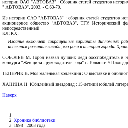
истории ОАО "АВТОВАЗ" : Сборник статей студентов историчес
" АВТОВАЗ", 2003. - С.63-70.
Из истории ОАО "АВТОВАЗ" : сборник статей студентов исто
акционерное общество "АВТОВАЗ", ТГУ. Исторический факул
непосредственный.
КЛ; КХ;
Издание включает сокращенные варианты дипломных рабо
аспектам развития завода, его роли в истории города. Хроно
СОБОЛЕВ М. Город назвал лучших леди-босспобедитель в но
конкурса "Женщина - руководитель года" г. Тольятти // Площадь 
ТЕПЕРИК В. Моя маленькая коллекция : О выставке в библиотеке
ХАНИНА Н. Юбилейный звездопад : 15-летний юбилей литературн
Наверх
Хроника библиотеки
1998 - 2003 года