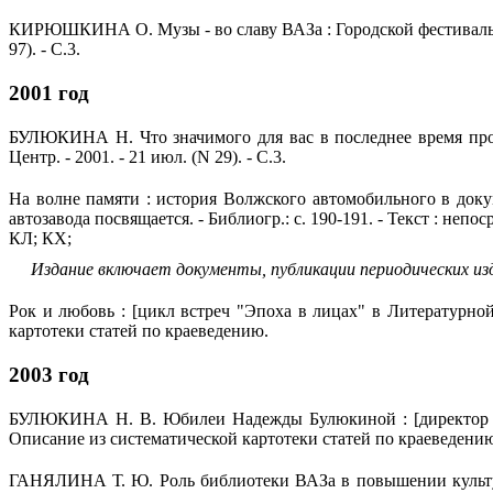
КИРЮШКИНА О. Музы - во славу ВАЗа : Городской фестиваль по
97). - С.3.
2001 год
БУЛЮКИНА Н. Что значимого для вас в последнее время произо
Центр. - 2001. - 21 июл. (N 29). - С.3.
На волне памяти : история Волжского автомобильного в докумен
автозавода посвящается. - Библиогр.: с. 190-191. - Текст : непо
КЛ; КХ;
Издание включает документы, публикации периодических из
Рок и любовь : [цикл встреч "Эпоха в лицах" в Литературной 
картотеки статей по краеведению.
2003 год
БУЛЮКИНА Н. В. Юбилеи Надежды Булюкиной : [директор МУК "
Описание из систематической картотеки статей по краеведени
ГАНЯЛИНА Т. Ю. Роль библиотеки ВАЗа в повышении культурно