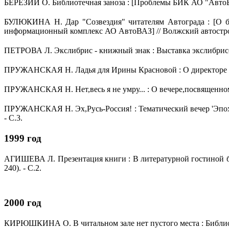
БЕРЕЗИЙ О. Библиотечная заноза : [Проблемы БИК АО "АвтоВАЗ"]
БУЛЮКИНА Н. Дар "Созвездия" читателям Автограда : [О бл
информационный комплекс АО АвтоВАЗ] // Волжский автостроител
ПЕТРОВА Л. Экслибрис - книжный знак : Выставка экслибрисов 
ПРУЖАНСКАЯ Н. Ладья для Ирины Красновой : О директоре БИК 
ПРУЖАНСКАЯ Н. Нет,весь я не умру... : О вечере,посвященном 2
ПРУЖАНСКАЯ Н. Эх,Русь-Россия! : Тематический вечер 'Эпоха 
- С.3.
1999 год
АГИШЕВА Л. Презентация книги : В литературной гостиной биб
240). - С.2.
Открыть
2000 год
КИРЮШКИНА О. В читальном зале нет пустого места : Библиотеке