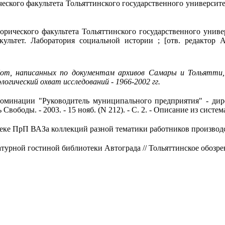
кого факультета Тольяттинского государственного университет
рического факультета Тольяттинского государственного универ
ьтет. Лаборатория социальной истории ; [отв. редактор А. Э
т, написанных по документам архивов Самары и Тольятти, 
логический охват исследований - 1966-2002 гг.
минации "Руководитель муниципального предприятия" - дире
Свободы. - 2003. - 15 нояб. (N 212). - С. 2. - Описание из сист
 ПрП ВАЗа коллекций разной тематики работников производства /
ой гостиной библиотеки Автограда // Тольяттинское обозрение. 