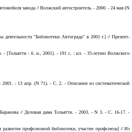
обиля завода // Волжский автостроитель. - 2000. - 24 мая (N
 деятельности "Библиотеки Автограда" в 2001 г.] // Презент-
[Тольятти : б. и., 2001]. - 191 с. : ил. - 35-летию Волжского
001. - 13 апр. (N 71). - С. 2. - Описание из систематической
ова // Деловая дама Тольятти. - 2003. - N 3. - С. 16-17. -
 развитие профсоюзной библиотеки, участие профсоюза] // Из