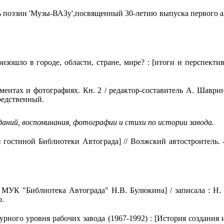
эзии 'Музы-ВАЗу',посвященный 30-летию выпуска первого автом
шло в городе, области, стране, мире? : [итоги и перспективы
тах и фотографиях. Кн. 2 / редактор-составитель А. Шаврин. - 
средственный.
даний, воспоминания, фотографии и стихи по истории завода.
гостиной Библиотеки Автограда] // Волжский автостроитель. - 2
Библиотека Автограда" Н.В. Булюкина] / записала : Н. Баран
ю.
го уровня рабочих завода (1967-1992) : [История создания и