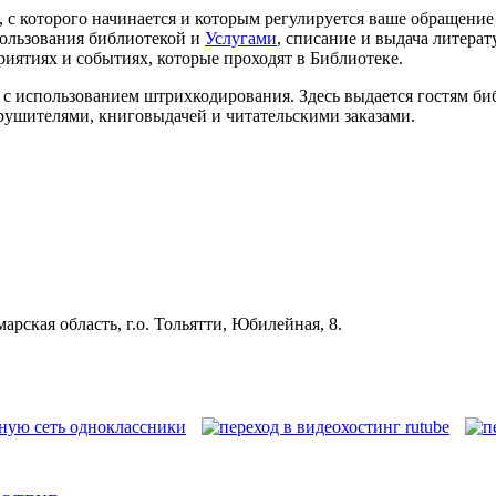
 с которого начинается и которым регулируется ваше обращение 
пользования библиотекой и
Услугами
, списание и выдача литерат
ятиях и событиях, которые проходят в Библиотеке.
ей с использованием штрихкодирования. Здесь выдается гостям 
арушителями, книговыдачей и читательскими заказами.
рская область, г.о. Тольятти, Юбилейная, 8.