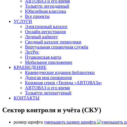
АВТОВАЗ и его время
Тольятти легендарный
Юбилейная классика
Все проекты
УСЛУГИ
Электронный каталог
Онлайн-регистрация
Личный кабинет
Сводный каталог периодики
Виртуальная справочная служба
ЛитРес
Пушкинская карта
Мобильное приложение
КРАЕВЕДЕНИЕ
Краеведческие издания библиотеки
Дорогая моя провинция
Книжная серия «Творцы «АВТОВАЗа»
АВТОВАЗ и его время
Тольятти литературный
КОНТАКТЫ
Сектор контроля и учёта (СКУ)
размер шрифта
уменьшить размер шрифта