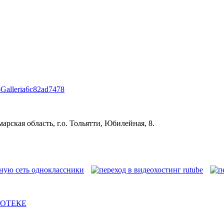
roGalleria6c82ad7478
рская область, г.о. Тольятти, Юбилейная, 8.
ИОТЕКЕ