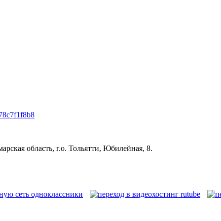
a78c7f1f8b8
рская область, г.о. Тольятти, Юбилейная, 8.