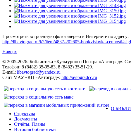
Просмотреть встроенную фотогалерею в Интернете по адресу:
http://libavtograd.ru/k2/item/4837-202605-bookvistavka-cennosti#si
Наверх
© 2005-2026. Библиотека «Культурного Центра «Автоград». Сама
Телефон: 8 (8482) 35-95-83, 8 (8482) 35-51-29.
E-mail:
libavtograd@yandex.ru
Сайт МАУ «КЦ «Автоград»:
http://avtogradcc.ru
О БИБЛ
Структура
Документы
Отчёты. Планы
История библиотеки