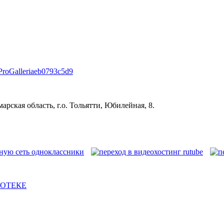
gProGalleriaeb0793c5d9
рская область, г.о. Тольятти, Юбилейная, 8.
ИОТЕКЕ