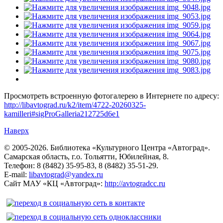
Просмотреть встроенную фотогалерею в Интернете по адресу:
http://libavtograd.ru/k2/item/4722-20260325-
kamilleri#sigProGalleria212725d6e1
Наверх
© 2005-2026. Библиотека «Культурного Центра «Автоград».
Самарская область, г.о. Тольятти, Юбилейная, 8.
Телефон: 8 (8482) 35-95-83, 8 (8482) 35-51-29.
E-mail:
libavtograd@yandex.ru
Сайт МАУ «КЦ «Автоград»:
http://avtogradcc.ru