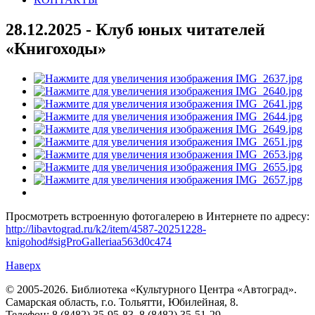
28.12.2025 - Клуб юных читателей
«Книгоходы»
Просмотреть встроенную фотогалерею в Интернете по адресу:
http://libavtograd.ru/k2/item/4587-20251228-
knigohod#sigProGalleriaa563d0c474
Наверх
© 2005-2026. Библиотека «Культурного Центра «Автоград».
Самарская область, г.о. Тольятти, Юбилейная, 8.
Телефон: 8 (8482) 35-95-83, 8 (8482) 35-51-29.