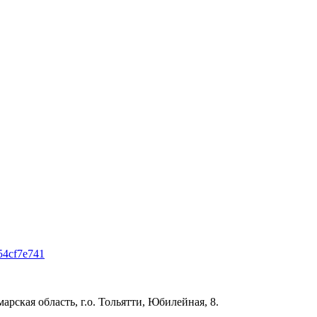
854cf7e741
рская область, г.о. Тольятти, Юбилейная, 8.