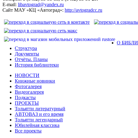
E-mail:
libavtograd@yandex.ru
Сайт МАУ «КЦ «Автоград»:
http://avtogradcc.ru
О БИБЛ
Структура
Документы
Отчёты. Планы
История библиотеки
НОВОСТИ
Книжные новинки
Фотогалерея
Видеогалерея
Подкасты
ПРОЕКТЫ
Тольятти литературный
АВТОВАЗ и его время
Тольятти легендарный
Юбилейная классика
Все проекты