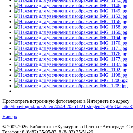
Просмотреть встроенную фотогалерею в Интернете по адресу:
http://libavtograd.ru/k2/item/4549-20251221-stregen#sigProGalleria
Наверх
© 2005-2026. Библиотека «Культурного Центра «Автоград». Сама
Телефон: 8 (8482) 35-95-83, 8 (8482) 35-51-29.