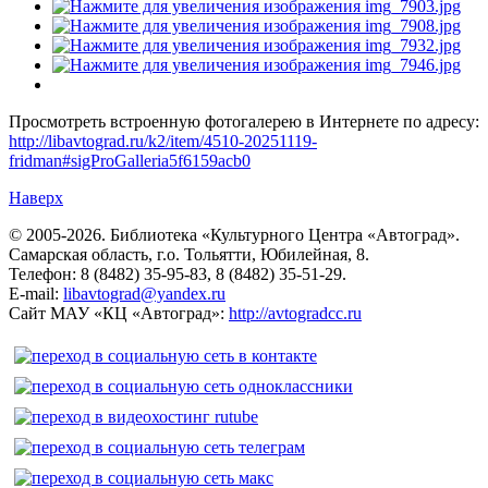
Просмотреть встроенную фотогалерею в Интернете по адресу:
http://libavtograd.ru/k2/item/4510-20251119-
fridman#sigProGalleria5f6159acb0
Наверх
© 2005-2026. Библиотека «Культурного Центра «Автоград».
Самарская область, г.о. Тольятти, Юбилейная, 8.
Телефон: 8 (8482) 35-95-83, 8 (8482) 35-51-29.
E-mail:
libavtograd@yandex.ru
Сайт МАУ «КЦ «Автоград»:
http://avtogradcc.ru