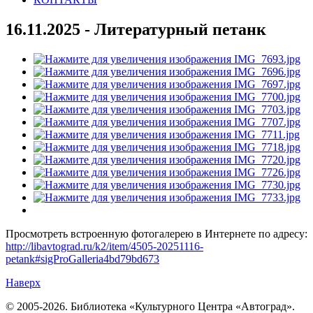
16.11.2025 - Литературный петанк
Просмотреть встроенную фотогалерею в Интернете по адресу:
http://libavtograd.ru/k2/item/4505-20251116-
petank#sigProGalleria4bd79bd673
Наверх
© 2005-2026. Библиотека «Культурного Центра «Автоград».