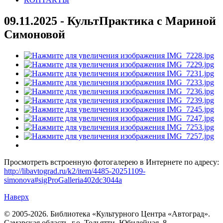
09.11.2025 - КультПрактика с Мариной
Симоновой
Просмотреть встроенную фотогалерею в Интернете по адресу:
http://libavtograd.ru/k2/item/4485-20251109-
simonova#sigProGalleria402dc3044a
Наверх
© 2005-2026. Библиотека «Культурного Центра «Автоград».
Самарская область, г.о. Тольятти, Юбилейная, 8.