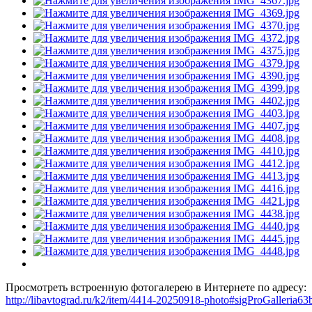
Просмотреть встроенную фотогалерею в Интернете по адресу:
http://libavtograd.ru/k2/item/4414-20250918-photo#sigProGalleria6