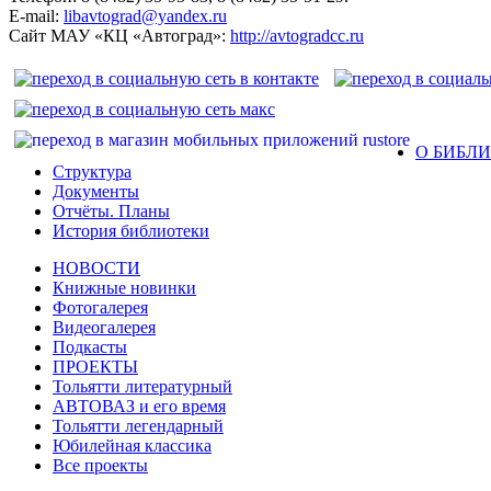
E-mail:
libavtograd@yandex.ru
Сайт МАУ «КЦ «Автоград»:
http://avtogradcc.ru
О БИБЛ
Структура
Документы
Отчёты. Планы
История библиотеки
НОВОСТИ
Книжные новинки
Фотогалерея
Видеогалерея
Подкасты
ПРОЕКТЫ
Тольятти литературный
АВТОВАЗ и его время
Тольятти легендарный
Юбилейная классика
Все проекты