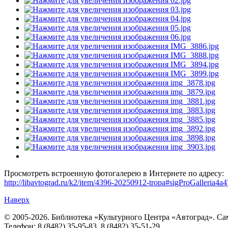
Просмотреть встроенную фотогалерею в Интернете по адресу:
http://libavtograd.ru/k2/item/4396-20250912-tropa#sigProGalleria4a
Наверх
© 2005-2026. Библиотека «Культурного Центра «Автоград». Сама
Телефон: 8 (8482) 35-95-83, 8 (8482) 35-51-29.