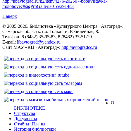
http://libavtograd.ru/k2/item/4276-202507-bookvistavka-
molohovec#sigProGalleria01cea914c3
Наверх
© 2005-2026. Библиотека «Культурного Центра «Автоград».
Самарская область, г.о. Тольятти, Юбилейная, 8.
Телефон: 8 (8482) 35-95-83, 8 (8482) 35-51-29.
E-mail:
libavtograd@yandex.ru
Сайт МАУ «КЦ «Автоград»:
http://avtogradcc.ru
О
БИБЛИОТЕКЕ
Структура
Документы
Отчёты. Планы
История библиотеки