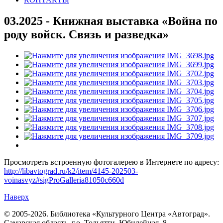
03.2025 - Книжная выставка «Война по
роду войск. Связь и разведка»
Просмотреть встроенную фотогалерею в Интернете по адресу:
http://libavtograd.ru/k2/item/4145-202503-
voinasvyz#sigProGalleria81050c660d
Наверх
© 2005-2026. Библиотека «Культурного Центра «Автоград».
Самарская область, г.о. Тольятти, Юбилейная, 8.