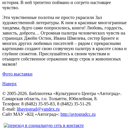
история. В ней трепетно поймано и согрето настоящее
чувство.
Эти чувственные полотна не просто украсили Зал
художественной литературы. К ним в красивые многогранные
тандемы, будто сами попросились, книги! Любовь, гордость,
зависть, доброта… Огромная палитра человеческих чувств на
страницах Джейн Остин, Ивана Шмелева, сестер Бронте и
многих других любимых писателей – рядом с прекрасными
картинами создают свою созвучную палитру в красоте слова и
глубине сюжетов. Прислушайтесь к своим чувствам и
отыщите собственное отражение меду строк и живописных
мазков!
Фото выставки
Наверх
© 2005-2026. Библиотека «Культурного Центра «Автоград».
Самарская область, г.о. Тольятти, Юбилейная, 8.
Телефон: 8 (8482) 35-95-83, 8 (8482) 35-51-29.
E-mail:
libavtograd@yandex.ru
Сайт МАУ «КЦ «Автоград»:
http://avtogradcc.ru