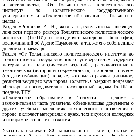
и деятельность», «От Тольяттинского политехнического
института до Тольяттинского государственного
университета» и «Техническое образование в Тольятти в
целом».
Раздел «Резников А. Н., жизнь и деятельность» посвящен
личности первого ректора Тольяттинского политехнического
института (ТолПИ) и объединяет материалы биографии,
воспоминаний об Ароне Наумовиче, а так же его собственные
дневники и мемуары.
Раздел «От Тольяттинского политехнического института до
Тольяттинского государственного университета» содержит
материалы из периодических изданий , расположенные в
тематическом (история и современность) и хронологическом
(по дате публикации) порядке, которые отражают динамику
развития ведущего вуза города Тольятти. Содержит подраздел
«Ректоры и преподаватели», посвященный кадрам ТолПИ и,
позднее, ТГУ.
«Техническое образование в Тольятти в целом» -
заключительная часть указателя, объединяющая документы о
других учебных заведениях технического направления в
городе, включает материалы о вузах, техникумах и колледжах
и отображает этапы их развития.
Указатель включает 80 наименований - книги, статьи и
нормативный акт. Все издания просмотрены de vizu и