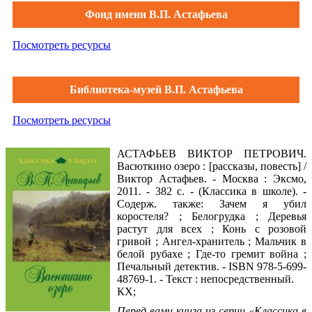
Фонд имени В.П. Астафьева
Посмотреть ресурсы
Библиотека-музей В.П. Астафьева
Посмотреть ресурсы
АСТАФЬЕВ ВИКТОР ПЕТРОВИЧ.
Васюткино озеро : [рассказы, повесть] /
Виктор Астафьев. - Москва : Эксмо,
2011. - 382 с. - (Классика в школе). -
Содерж. также: Зачем я убил
коростеля? ; Белогрудка ; Деревья
растут для всех ; Конь с розовой
гривой ; Ангел-хранитель ; Мальчик в
белой рубахе ; Где-то гремит война ;
Печальный детектив. - ISBN 978-5-699-
48769-1. - Текст : непосредственный.
КХ;
Перед вами книга из серии «Классика в