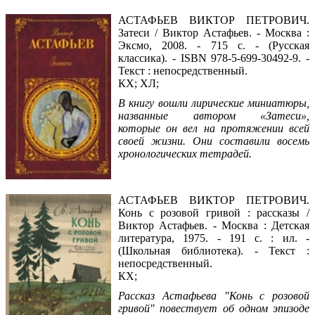
АСТАФЬЕВ ВИКТОР ПЕТРОВИЧ.
Затеси / Виктор Астафьев. - Москва :
Эксмо, 2008. - 715 с. - (Русская
классика). - ISBN 978-5-699-30492-9. -
Текст : непосредственный.
КХ; ХЛ;
В книгу вошли лирические миниатюры,
названные автором «Затеси»,
которые он вел на протяжении всей
своей жизни. Они составили восемь
хронологических тетрадей.
Читать фрагмент
АСТАФЬЕВ ВИКТОР ПЕТРОВИЧ.
Конь с розовой гривой : рассказы /
Виктор Астафьев. - Москва : Детская
литература, 1975. - 191 с. : ил. -
(Школьная библиотека). - Текст :
непосредственный.
КХ;
Рассказ Астафьева "Конь с розовой
гривой" повествует об одном эпизоде