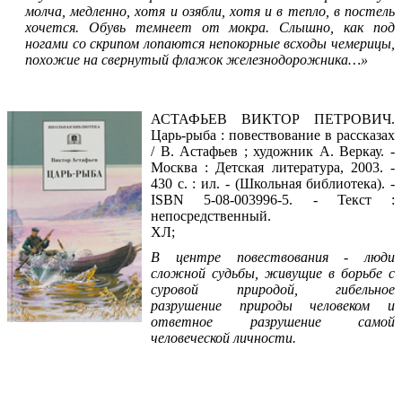
молча, медленно, хотя и озябли, хотя и в тепло, в постель
хочется. Обувь темнеет от мокра. Слышно, как под
ногами со скрипом лопаются непокорные всходы чемерицы,
похожие на свернутый флажок железнодорожника…»
Читать фрагмент
АСТАФЬЕВ ВИКТОР ПЕТРОВИЧ.
Царь-рыба : повествование в рассказах
/ В. Астафьев ; художник А. Веркау. -
Москва : Детская литература, 2003. -
430 с. : ил. - (Школьная библиотека). -
ISBN 5-08-003996-5. - Текст :
непосредственный.
ХЛ;
В центре повествования - люди
сложной судьбы, живущие в борьбе с
суровой природой, гибельное
разрушение природы человеком и
ответное разрушение самой
человеческой личности.
Читать фрагмент