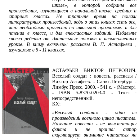
школе», в которой собраны все
произведения, изучающиеся в начальной школе, средних и
старших классах. Не тратьте время на поиски
литературных произведений, ведь в этих книгах есть все,
что необходимо прочесть по школьной программе: и для
чтения в классе, и для внеклассных заданий. Избавьте
своего ребенка от длительных поисков и невыполненных
уроков. В книгу включены рассказы В. П. Астафьева ,
изучаемые в 5 - 11 классах.
Читать фрагмент
АСТАФЬЕВ ВИКТОР ПЕТРОВИЧ.
Веселый солдат : повесть, рассказы /
Виктор Астафьев. - Санкт-Петербург :
Лимбус Пресс, 2000. - 541 с. - (Мастер).
- ISBN 5-8370-0203-0. - Текст :
непосредственный.
КХ;
«Веселый солдат» - одно из
произведений военного цикла писателя.
Название повести - не констатация
факта и не ирония: автор
акцентирует внимание читателя на