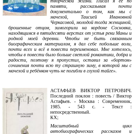
творческой жизни. Писал я её по
памяти, рассказывая почти
документально о том, как мы с
мачехой, Таисией Ивановной
Черкасовой, молодой тогда женщиной,
брошенные отцом, зимогорили на кордоне Сосновка,
находящимся в пятидесяти верстах от устья реки Маны и
родной моей деревни. Чтобы не быть связанным
биографическим материалом, я дал себе побольше воли,
почти всех и всё в повести переименовал. Мне хотелось,
чтобы в повести было больше светлой романтики, добра и
радости, поэтому я пропустил, оставил за «бортом»
сочинения почти всю ту страшную зиму, в которой мы с
мачехой и ребёнком чуть не погибли в глухой тайге».
Читать фрагмент
АСТАФЬЕВ ВИКТОР ПЕТРОВИЧ.
Последний поклон : повесть / Виктор
Астафьев. - Москва : Современник,
1985. - 543 с. - Текст :
непосредственный.
КХ;
Масштабный цикл
автобиографических рассказов и