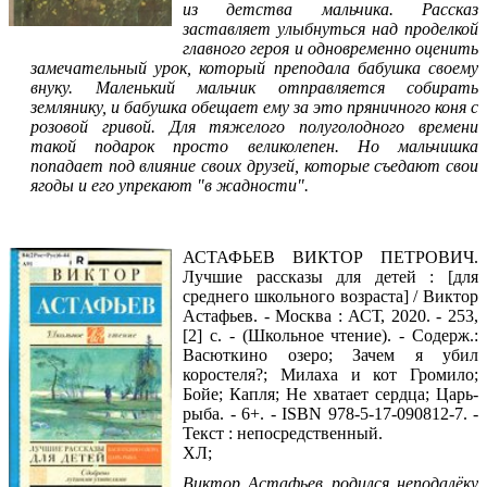
из детства мальчика. Рассказ
заставляет улыбнуться над проделкой
главного героя и одновременно оценить
замечательный урок, который преподала бабушка своему
внуку. Маленький мальчик отправляется собирать
землянику, и бабушка обещает ему за это пряничного коня с
розовой гривой. Для тяжелого полуголодного времени
такой подарок просто великолепен. Но мальчишка
попадает под влияние своих друзей, которые съедают свои
ягоды и его упрекают "в жадности".
Читать фрагмент
АСТАФЬЕВ ВИКТОР ПЕТРОВИЧ.
Лучшие рассказы для детей : [для
среднего школьного возраста] / Виктор
Астафьев. - Москва : АСТ, 2020. - 253,
[2] с. - (Школьное чтение). - Содерж.:
Васюткино озеро; Зачем я убил
коростеля?; Милаха и кот Громило;
Бойе; Капля; Не хватает сердца; Царь-
рыба. - 6+. - ISBN 978-5-17-090812-7. -
Текст : непосредственный.
ХЛ;
Виктор Астафьев родился неподалёку