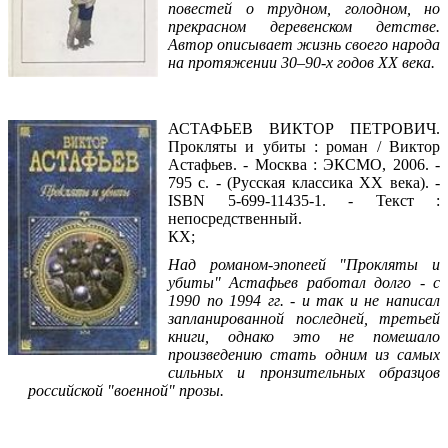
повестей о трудном, голодном, но
прекрасном деревенском детстве.
Автор описывает жизнь своего народа
на протяжении 30–90-х годов XX века.
Читать фрагмент
АСТАФЬЕВ ВИКТОР ПЕТРОВИЧ.
Прокляты и убиты : роман / Виктор
Астафьев. - Москва : ЭКСМО, 2006. -
795 с. - (Русская классика XX века). -
ISBN 5-699-11435-1. - Текст :
непосредственный.
КХ;
Над романом-эпопеей "Прокляты и
убиты" Астафьев работал долго - с
1990 по 1994 гг. - и так и не написал
запланированной последней, третьей
книги, однако это не помешало
произведению стать одним из самых
сильных и пронзительных образцов
российской "военной" прозы.
Читать фрагмент