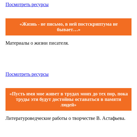
Посмотреть ресурсы
«Жизнь - не письмо, в ней постскриптума не
бывает…»
Материалы о жизни писателя.
Посмотреть ресурсы
«Пусть имя мое живет в трудах моих до тех пор, пока
труды эти будут достойны оставаться в памяти
людей»
Литературоведческие работы о творчестве В. Астафьева.