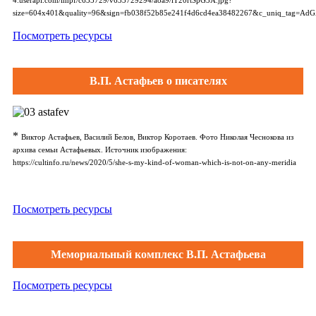
4.userapi.com/impf/c633729/v633729294/a8a9/iT20rtSpG3A.jpg?
size=604x401&quality=96&sign=fb038f52b85e241f4d6cd4ea38482267&c_uniq_tag
Посмотреть ресурсы
В.П. Астафьев о писателях
*
Виктор Астафьев, Василий Белов, Виктор Коротаев. Фото Николая Чеснокова из
архива семьи Астафьевых. Источник изображения:
https://cultinfo.ru/news/2020/5/she-s-my-kind-of-woman-which-is-not-on-any-meridia
Посмотреть ресурсы
Мемориальный комплекс В.П. Астафьева
Посмотреть ресурсы