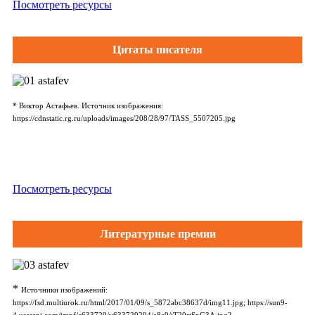
Посмотреть ресурсы
Цитаты писателя
* Виктор Астафьев. Источник изображения:
https://cdnstatic.rg.ru/uploads/images/208/28/97/TASS_5507205.jpg
Посмотреть ресурсы
Литературные премии
*
Источники изображений:
https://fsd.multiurok.ru/html/2017/01/09/s_5872abc38637d/img11.jpg; https://sun9-