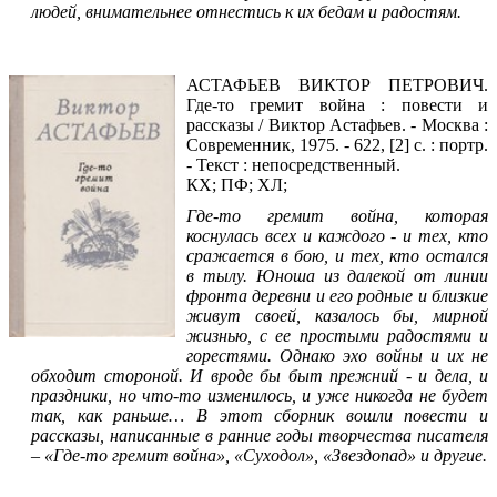
людей, внимательнее отнестись к их бедам и радостям.
Читать фрагмент
АСТАФЬЕВ ВИКТОР ПЕТРОВИЧ.
Где-то гремит война : повести и
рассказы / Виктор Астафьев. - Москва :
Современник, 1975. - 622, [2] с. : портр.
- Текст : непосредственный.
КХ; ПФ; ХЛ;
Где-то гремит война, которая
коснулась всех и каждого - и тех, кто
сражается в бою, и тех, кто остался
в тылу. Юноша из далекой от линии
фронта деревни и его родные и близкие
живут своей, казалось бы, мирной
жизнью, с ее простыми радостями и
горестями. Однако эхо войны и их не
обходит стороной. И вроде бы быт прежний - и дела, и
праздники, но что-то изменилось, и уже никогда не будет
так, как раньше… В этот сборник вошли повести и
рассказы, написанные в ранние годы творчества писателя
– «Где-то гремит война», «Суходол», «Звездопад» и другие.
Читать фрагмент