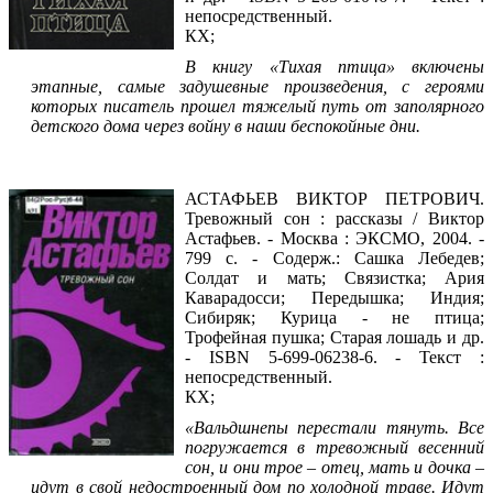
непосредственный.
КХ;
В книгу «Тихая птица» включены
этапные, самые задушевные произведения, с героями
которых писатель прошел тяжелый путь от заполярного
детского дома через войну в наши беспокойные дни.
Читать фрагмент
АСТАФЬЕВ ВИКТОР ПЕТРОВИЧ.
Тревожный сон : рассказы / Виктор
Астафьев. - Москва : ЭКСМО, 2004. -
799 с. - Содерж.: Сашка Лебедев;
Солдат и мать; Связистка; Ария
Каварадосси; Передышка; Индия;
Сибиряк; Курица - не птица;
Трофейная пушка; Старая лошадь и др.
- ISBN 5-699-06238-6. - Текст :
непосредственный.
КХ;
«Вальдшнепы перестали тянуть. Все
погружается в тревожный весенний
сон, и они трое – отец, мать и дочка –
идут в свой недостроенный дом по холодной траве. Идут