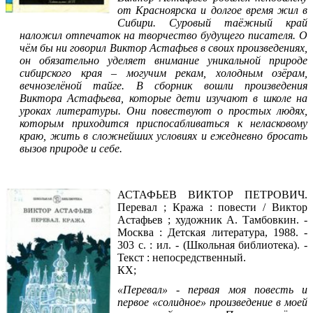
от Красноярска и долгое время жил в
Сибири. Суровый таёжный край
наложил отпечаток на творчество будущего писателя. О
чём бы ни говорил Виктор Астафьев в своих произведениях,
он обязательно уделяет внимание уникальной природе
сибирского края – могучим рекам, холодным озёрам,
вечнозелёной тайге. В сборник вошли произведения
Виктора Астафьева, которые дети изучают в школе на
уроках литературы. Они повествуют о простых людях,
которым приходится приспосабливаться к неласковому
краю, жить в сложнейших условиях и ежедневно бросать
вызов природе и себе.
Читать фрагмент
АСТАФЬЕВ ВИКТОР ПЕТРОВИЧ.
Перевал ; Кража : повести / Виктор
Астафьев ; художник А. Тамбовкин. -
Москва : Детская литература, 1988. -
303 с. : ил. - (Школьная библиотека). -
Текст : непосредственный.
КХ;
«Перевал» - первая моя повесть и
первое «солидное» произведение в моей