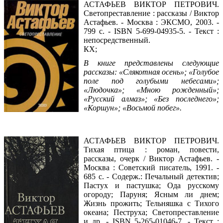
АСТАФЬЕВ ВИКТОР ПЕТРОВИЧ.
Светопреставление : рассказы / Виктор
Астафьев. - Москва : ЭКСМО, 2003. -
799 с. - ISBN 5-699-04935-5. - Текст :
непосредственный.
КХ;
В книге представлены следующие
рассказы: «Слякотная осень»; «Голубое
поле под голубыми небесами»;
«Людочка»; «Мною рожденный»;
«Русский алмаз»; «Без последнего»;
«Коршун»; «Восьмой побег».
Читать фрагмент
АСТАФЬЕВ ВИКТОР ПЕТРОВИЧ.
Тихая птица : роман, повести,
рассказы, очерк / Виктор Астафьев. -
Москва : Советский писатель, 1991. -
685 с. - Содерж.: Печальный детектив;
Пастух и пастушка; Ода русскому
огороду; Паруня; Ясным ли днем;
Жизнь прожить; Тельняшка с Тихого
океана; Пеструха; Светопреставление
и др. - ISBN 5-265-01046-7. - Текст :