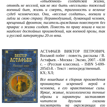
«обыденной» солдатской жизни,
отнюдь не веселой, как не мог быть «веселыми» тяжелый
военный быт, жизнь и смерть, трагичность и величие
судеб человеческих. Они, «веселые солдаты», воевали и
гибли за свою страну. Неравнодушный, думающий человек,
крещенный фронтом, писатель-гражданин повествует без
прикрас о жизни солдат. Повесть по праву вошла в число
наиболее достойных произведений, как военной прозы, так
и русской литературы 20-го века.
Читать фрагмент
АСТАФЬЕВ ВИКТОР ПЕТРОВИЧ.
Восьмой побег : повесть, рассказы / В.
Астафьев. - Москва : Эксмо, 2007. - 638
с. - (Русская классика). - ISBN 5-699-
20543-8. - Текст : непосредственный.
КХ; ХЛ;
Все вошедшие в сборник произведения
проникнуты искренней верой в
человека, в его нравственные силы.
Яркие, живые, психологически точные
образы и характеры заставляют
читателя другими глазами
посмотреть на окружающих его