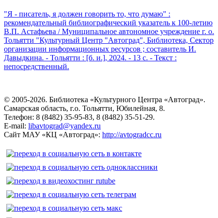
"Я - писатель, я должен говорить то, что думаю" :
рекомендательный библиографический указатель к 100-летию
В.П. Астафьева / Муниципальное автономное учреждение г. о.
Тольятти "Культурный Центр "Автоград", Библиотека, Сектор
организации информационных ресурсов ; составитель И.
Давыдкина. - Тольятти : [б. и.], 2024. - 13 с. - Текст :
непосредственный.
© 2005-2026. Библиотека «Культурного Центра «Автоград».
Самарская область, г.о. Тольятти, Юбилейная, 8.
Телефон: 8 (8482) 35-95-83, 8 (8482) 35-51-29.
E-mail:
libavtograd@yandex.ru
Сайт МАУ «КЦ «Автоград»:
http://avtogradcc.ru