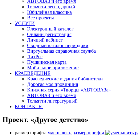
АВТОВАЗ и его время
Тольятти легендарный
Юбилейная классика
Все проекты
УСЛУГИ
Электронный каталог
Онлайн-регистрация
Личный кабинет
Сводный каталог периодики
Виртуальная справочная служба
ЛитРес
Пушкинская карта
Мобильное приложение
КРАЕВЕДЕНИЕ
Краеведческие издания библиотеки
Дорогая моя провинция
Книжная серия «Творцы «АВТОВАЗа»
АВТОВАЗ и его время
Тольятти литературный
КОНТАКТЫ
Проект. «Другое детство»
размер шрифта
уменьшить размер шрифта