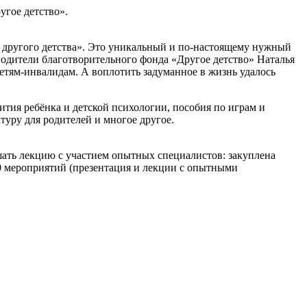
гое детство».
 другого детства». Это уникальный и по-настоящему нужный
водители благотворительного фонда «Другое детство» Наталья
детям-инвалидам. А воплотить задуманное в жизнь удалось
ития ребёнка и детской психологии, пособия по играм и
уру для родителей и многое другое.
шать лекцию с участием опытных специалистов: закуплена
 10 мероприятий (презентация и лекции с опытными