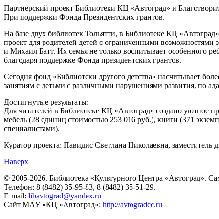
Партнерский проект Библиотеки КЦ «Автоград» и Благотворит
При поддержки Фонда Президентских грантов.
На базе двух библиотек Тольятти, в Библиотеке КЦ «Автогра
проект для родителей детей с ограниченными возможностями з
и Михаил Батт. Их семья не только воспитывает особенного ре
благодаря поддержке Фонда президентских грантов.
Сегодня фонд «Библиотеки другого детства» насчитывает более
занятиям с детьми с различными нарушениями развития, по а
Достигнутые результаты:
Для читателей в Библиотеке КЦ «Автоград» создано уютное пр
мебель (28 единиц стоимостью 253 016 руб.), книги (371 экзем
специалистами).
Куратор проекта: Павидис Светлана Николаевна, заместитель 
Наверх
© 2005-2026. Библиотека «Культурного Центра «Автоград». Сама
Телефон: 8 (8482) 35-95-83, 8 (8482) 35-51-29.
E-mail:
libavtograd@yandex.ru
Сайт МАУ «КЦ «Автоград»:
http://avtogradcc.ru