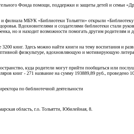
ельного Фонда помощи, поддержки и защиты детей и семьи «Дру
д» и филиала МБУК «Библиотеки Тольятти» открыли «Библиотеку
доровья. Вдохновителями и создателями библиотеки стали руко
бенка, но и находит возможности помогать другим родителям и 
 3200 книг. Здесь можно найти книги на тему воспитания и разв
даптивной физкультуре, вдохновляющую и мотивирующую литерат
остранство, куда родители могут прийти пообщаться или послу
пляров книг - 271 название на сумму 193889,89 руб., проведено
директора по библиотечной деятельности
рская область, г.о. Тольятти, Юбилейная, 8.