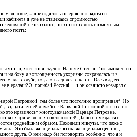
нь маленькое, -- приходилось совершенно рядом со
и кабинета и уже не отвлекаясь огромностью
сследований не оказалось; но зато оказалось возможным
дного поэта:
о захотело, хотя это и скучно. Наш же Степан Трофимович, по
я и на боку, а воплощенность укоризны сохранялась и в
о у нас в клубе, когда он садился за карты. Весь вид его
 ее в ералаш? Э, погибай Россия!" - и он осанисто козырял с
арварой Петровной, тем более что постоянно проигрывал*. Но
всей двадцатилетней дружбы с Варварой Петровной он раза по
ечко это нравилось* многоуважаемой Варваре Петровне.
о от всех тривиальных наклонностей. Да он и нуждался в
простонароднейшим образом. Находили минуты, что даже о
 смысла. Это была женщина-классик, женщина-меценатка,
ного друга. О ней надо бы поговорить особенно, что я и