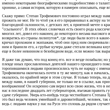
именно некоторыми биографическими подробностями о талант
хронике, а самая история, которую я намерен описывать, еще в
Скажу прямо: Степан Трофимович постоянно играл между нами не
прожить не мог. Не то чтоб уж я его приравнивал к актеру на т
благородной склонности, с детских лет, к приятной мечте о кр
"ссыльного". В этих обоих словечках есть своего рода классич
многих лет, довел его наконец до некоторого весьма высокого
возвратясь из страны лилипутов*, где люди были всего в какие
кричал прохожим и экипажам, чтоб они пред ним сворачивали и о
ним и бранили его, а грубые кучера даже стегали великана кн
еще в более невинном и безобидном виде, если можно так выра
Я даже так думаю, что под конец его. все и везде позабыли; но
плеяде иных прославленных деятелей нашего прошедшего покол
торопившимися людьми произносились чуть не наряду с именами
Трофимовича окончилась почти в ту же минуту, как и началась, 
оказалось, по крайней мере в этом случае. Я только теперь, н
между нами, в нашей губернии, не только не в ссылке, как при
воображения! Он искренно сам верил всю свою жизнь, что в не
нас в последние двадцать лет губернаторов, въезжая править 
сдаче губернии. Уверь кто-нибудь тогда честнейшего Степана 
это был ведь человек умнейший и даровитейший, человек, так ска
ведь с людьми науки у нас на Руси это сплошь да рядом случает