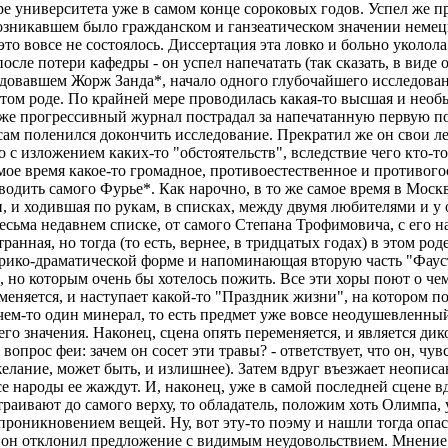
е университета уже в самом конце сороковых годов. Успел же про
зникавшем было гражданском и ганзеатическом значении немецко
 это вовсе не состоялось. Диссертация эта ловко и больно укол
сле потери кафедры - он успел напечатать (так сказать, в виде о
довавшем Жорж Занда*, начало одного глубочайшего исследован
 этом роде. По крайней мере проводилась какая-то высшая и нео
е прогрессивный журнал пострадал за напечатанную первую поло
 сам поленился докончить исследование. Прекратил же он свои л
о с изложением каких-то "обстоятельств", вследствие чего кто-т
мое время какое-то громадное, противоестественное и противогос
еводить самого Фурье*. Как нарочно, в то же самое время в Мос
и, и ходившая по рукам, в списках, между двумя любителями и у о
 весьма недавнем списке, от самого Степана Трофимовича, с его
транная, но тогда (то есть, вернее, в тридцатых годах) в этом ро
 лирико-драматической форме и напоминающая вторую часть "Фау
х, но которым очень бы хотелось пожить. Все эти хоры поют о ч
меняется, и наступает какой-то "Праздник жизни", на котором п
ем-то один минерал, то есть предмет уже вовсе неодушевленный
его значения. Наконец, сцена опять переменяется, и является д
вопрос феи: зачем он сосет эти травы? - ответствует, что он, чу
 (желание, может быть, и излишнее). Затем вдруг въезжает неопи
 народы ее жаждут. И, наконец, уже в самой последней сцене вд
раивают до самого верху, то обладатель, положим хоть Олимпа, 
 проникновением вещей. Ну, вот эту-то поэму и нашли тогда оп
но он отклонил предложение с видимым неудовольствием. Мнение