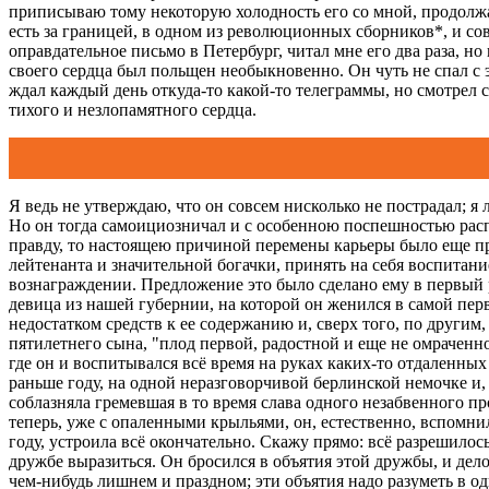
приписываю тому некоторую холодность его со мной, продолжавш
есть за границей, в одном из революционных сборников*, и со
оправдательное письмо в Петербург, читал мне его два раза, но
своего сердца был польщен необыкновенно. Он чуть не спал с 
ждал каждый день откуда-то какой-то телеграммы, но смотрел 
тихого и незлопамятного сердца.
Я ведь не утверждаю, что он совсем нисколько не пострадал; я
Но он тогда самоициозничал и с особенною поспешностью распор
правду, то настоящею причиной перемены карьеры было еще п
лейтенанта и значительной богачки, принять на себя воспитани
вознаграждении. Предложение это было сделано ему в первый р
девица из нашей губернии, на которой он женился в самой перв
недостатком средств к ее содержанию и, сверх того, по другим
пятилетнего сына, "плод первой, радостной и еще не омраченн
где он и воспитывался всё время на руках каких-то отдаленны
раньше году, на одной неразговорчивой берлинской немочке и, 
соблазняла гремевшая в то время слава одного незабвенного про
теперь, уже с опаленными крыльями, он, естественно, вспомни
году, устроила всё окончательно. Скажу прямо: всё разрешило
дружбе выразиться. Он бросился в объятия этой дружбы, и дело
чем-нибудь лишнем и праздном; эти объятия надо разуметь в о