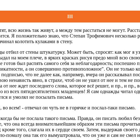
III
тят, всю жизнь так живут, а между тем расстаться не могут. Рас
учится. Я положительно знаю, что Степан Трофимович несколько р
ачинал колотить кулаками в стену.
ы отбил от стены штукатурку. Может быть, спросят: как мог я у
дал на моем плече, в ярких красках рисуя предо мной всю свою 
же готов был распять самого себя за неблагодарность; поспешно 
ликатности, а он совершенно противоположное". Он не только ко
одписью, что не далее как, например, вчера он рассказывал пос
вою ненависть явно, в страхе, чтоб он не ушел от нее и тем не п
от нее ждет последнего слова, которое всё решит, и пр., и пр., 
из всех пятидесятилетних младенцев! Я сам однажды читал одно
ся и умолял не посылать письма.
ем, во всем! - отвечал он чуть не в горячке и послал-таки письмо.
огда бы не послала такого письма. Правда, он писать любил без 
е, что она всегда внимательнейшим образом эти письма прочитыва
оме того, слагала их в сердце своем. Затем, выдержав своего др
ло-помалу она так его вымуштровала, что он уже и сам не смел 