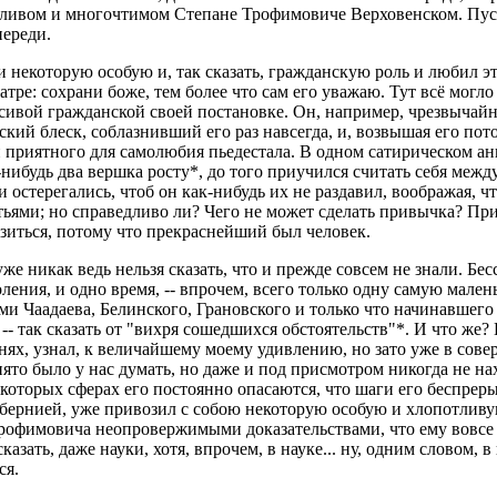
ливом и многочтимом Степане Трофимовиче Верховенском. Пуст
переди.
которую особую и, так сказать, гражданскую роль и любил эту ро
еатре: сохрани боже, тем более что сам его уважаю. Тут всё мог
асивой гражданской своей постановке. Он, например, чрезвычайн
еский блеск, соблазнивший его раз навсегда, и, возвышая его п
 и приятного для самолюбия пьедестала. В одном сатирическом а
-нибудь два вершка росту*, до того приучился считать себя меж
стерегались, чтоб он как-нибудь их не раздавил, воображая, что
утьями; но справедливо ли? Чего не может сделать привычка? П
зиться, потому что прекраснейший был человек.
 уже никак ведь нельзя сказать, что и прежде совсем не знали. Б
ения, и одно время, -- впрочем, всего только одну самую мале
 Чаадаева, Белинского, Грановского и только что начинавшего 
-- так сказать от "вихря сошедшихся обстоятельств"*. И что же? 
а днях, узнал, к величайшему моему удивлению, но зато уже в с
нято было у нас думать, но даже и под присмотром никогда не на
которых сферах его постоянно опасаются, что шаги его беспрер
губернией, уже привозил с собою некоторую особую и хлопотлив
Трофимовича неопровержимыми доказательствами, что ему вовсе 
зать, даже науки, хотя, впрочем, в науке... ну, одним словом, в
ся.