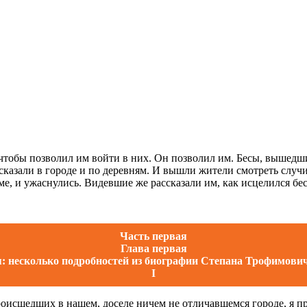
 чтобы позволил им войти в них. Он позволил им. Бесы, вышедши
ссказали в городе и по деревням. И вышли жители смотреть случ
ме, и ужаснулись. Видевшие же рассказали им, как исцелился б
Часть первая
Глава первая
: несколько подробностей из биографии Степана Трофимови
I
оисшедших в нашем, доселе ничем не отличавшемся городе, я пр