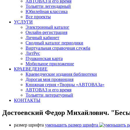
АВТОВАЗ и его время
Тольятти легендарный
Юбилейная классика
Все проекты
УСЛУГИ
Электронный каталог
Онлайн-регистрация
Личный кабинет
Сводный каталог периодики
Виртуальная справочная служба
ЛитРес
Пушкинская карта
Мобильное приложение
КРАЕВЕДЕНИЕ
Краеведческие издания библиотеки
Дорогая моя провинция
Книжная серия «Творцы «АВТОВАЗа»
АВТОВАЗ и его время
Тольятти литературный
КОНТАКТЫ
Достоевский Федор Михайлович. "Бесы"
размер шрифта
уменьшить размер шрифта