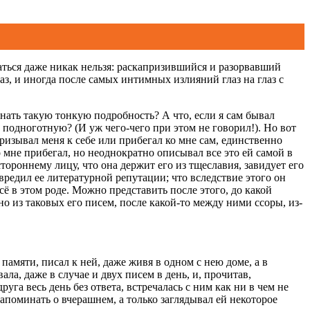
статься даже никак нельзя: раскапризившийся и разорвавший
аз, и иногда после самых интимных излияний глаз на глаз с
знать такую тонкую подробность? А что, если я сам бывал
подноготную? (И уж чего-чего при этом не говорил!). Но вот
призывал меня к себе или прибегал ко мне сам, единственно
 мне прибегал, но неоднократно описывал все это ей самой в
тороннему лицу, что она держит его из тщеславия, завидует его
овредил ее литературной репутации; что вследствие этого он
всё в этом роде. Можно представить после этого, до какой
 из таковых его писем, после какой-то между ними ссоры, из-
памяти, писал к ней, даже живя в одном с нею доме, а в
ла, даже в случае и двух писем в день, и, прочитав,
уга весь день без ответа, встречалась с ним как ни в чем не
напоминать о вчерашнем, а только заглядывал ей некоторое