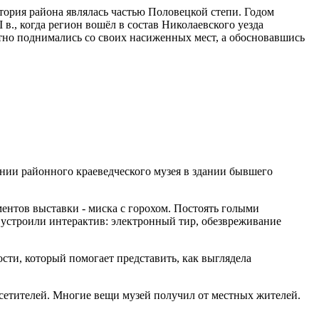
тория района являлась частью Половецкой степи. Годом
 в., когда регион вошёл в состав Николаевского уезда
отно поднимались со своих насиженных мест, а обосновавшись
дании районного краеведческого музея в здании бывшего
ементов выставки - миска с горохом. Постоять голыми
 устроили интерактив: электронный тир, обезвреживание
сти, который помогает представить, как выглядела
осетителей. Многие вещи музей получил от местных жителей.