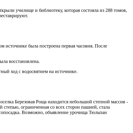
ткрыли училище и библиотеку, которая состояла из 288 томов,
 реставрируют.
ом источнике была построена первая часовня. После
ыла восстановлена.
ный ход с водосвятием на источнике.
оселка Березовая Роща находится небольшой степной массив -
степью, ограниченная со всех сторон пашней, стала
есопосадка. Возможно, объявление урочища Тюльпан