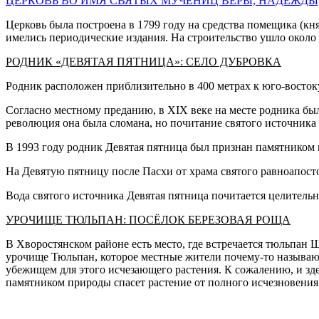
ЦЕРКОВЬ ВО ИМЯ СВЯТЫХ МУЧЕНИЦ ВЕРЫ, НАДЕЖДЫ
Церковь была построена в 1799 году на средства помещика (кн
имелись периодические издания. На строительство ушло около 5
РОДНИК «ДЕВЯТАЯ ПЯТНИЦА»: СЕЛО ДУБРОВКА
Родник расположен приблизительно в 400 метрах к юго-востоку
Согласно местному преданию, в XIX веке на месте родника был
революция она была сломана, но почитание святого источника 
В 1993 году родник Девятая пятница был признан памятником 
На Девятую пятницу после Пасхи от храма святого равноапост
Вода святого источника Девятая пятница почитается целительн
УРОЧИЩЕ ТЮЛЬПАН: ПОСЁЛОК БЕРЕЗОВАЯ РОЩА
В Хворостянском районе есть место, где встречается тюльпан 
урочище Тюльпан, которое местные жители почему-то называют
убежищем для этого исчезающего растения. К сожалению, и зд
памятником природы спасет растение от полного исчезновения 