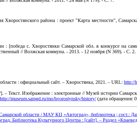
// Волжская коммуна. - 2011. - 24 мая (N 179). - С. 7.
воростянского района : проект "Карта местности", Самарская о
: [победа с. Хворостянки Самарской обл. в конкурсе на сам
твенный // Волжская коммуна. - 2013. - 12 ноября (N 369). - С. 2.
бласти : официальный сайт. – Хворостянка, 2021. – URL:
http:/
?]. – Текст. Изображение : электронные // Музей истории Самар
http://museum.samgd.ru/mo/hvorostynsky/history/
(дата обращения: 0
Самарской области / МАУ КЦ «Автоград», библиотека ; сост.: Да
оград. Библиотека Культурного Центра : [сайт]. – Раздел «Краеве