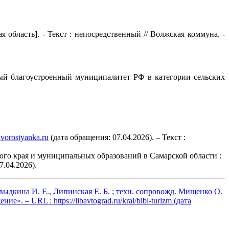
бласть]. - Текст : непосредственный // Волжская коммуна. -
ый благоустроенный муниципалитет РФ в категории сельских
/hvorostyanka.ru
(дата обращения: 07.04.2026). – Текст :
ского края и муниципальных образований в Самарской области :
7.04.2026).
выдкина И. Е., Липинская Е. Б. ; техн. сопровожд. Мищенко О.
дение». – URL :
https://libavtograd.ru/krai/bibl-turizm
(дата