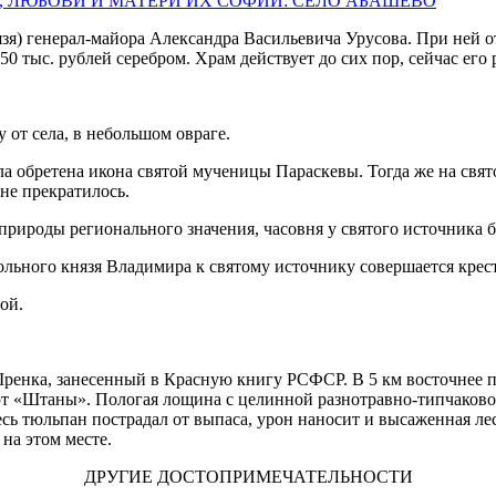
, ЛЮБОВИ И МАТЕРИ ИХ СОФИИ: СЕЛО АБАШЕВО
язя) генерал-майора Александра Васильевича Урусова. При ней о
0 тыс. рублей серебром. Храм действует до сих пор, сейчас его
 от села, в небольшом овраге.
а обретена икона святой мученицы Параскевы. Тогда же на свят
не прекратилось.
природы регионального значения, часовня у святого источника б
ольного князя Владимира к святому источнику совершается крест
ой.
Шренка, занесенный в Красную книгу РСФСР. В 5 км восточнее п
 «Штаны». Пологая лощина с целинной разнотравно-типчаковой 
есь тюльпан пострадал от выпаса, урон наносит и высаженная л
на этом месте.
ДРУГИЕ ДОСТОПРИМЕЧАТЕЛЬНОСТИ