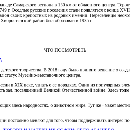
ападе Самарского региона в 130 км от областного центра. Терри
9 г. Оседлые русские поселения стали появляться с конца XVIII
в район своих крепостных из родовых имений. Переселенцы неох
 Хворостянский район был образован в 1935 г.
ЧТО ПОСМОТРЕТЬ
А
а детского творчества. В 2018 году было принято решение о соз
ил статус Музейно-выставочного центра.
оссии в XIX веке, узнать о ее порядках. Один из популярных эл
Есть зал, посвященный Великой Отечественной войне. Здесь тоже
щих здесь народностях, о животном мире. Тут же - макет местно
иции постоянно меняют для того, чтобы поддерживать интерес п