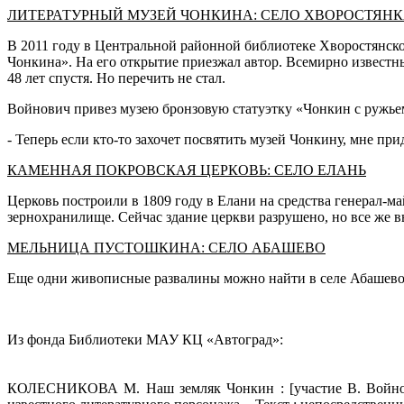
ЛИТЕРАТУРНЫЙ МУЗЕЙ ЧОНКИНА: СЕЛО ХВОРОСТЯН
В 2011 году в Центральной районной библиотеке Хворостянск
Чонкина». На его открытие приезжал автор. Всемирно извест
48 лет спустя. Но перечить не стал.
Войнович привез музею бронзовую статуэтку «Чонкин с ружьем
- Теперь если кто-то захочет посвятить музей Чонкину, мне при
КАМЕННАЯ ПОКРОВСКАЯ ЦЕРКОВЬ: СЕЛО ЕЛАНЬ
Церковь построили в 1809 году в Елани на средства генерал-ма
зернохранилище. Сейчас здание церкви разрушено, но все же 
МЕЛЬНИЦА ПУСТОШКИНА: СЕЛО АБАШЕВО
Еще одни живописные развалины можно найти в селе Абашево.
Из фонда Библиотеки МАУ КЦ «Автоград»:
КОЛЕСНИКОВА М. Наш земляк Чонкин : [участие В. Войнович