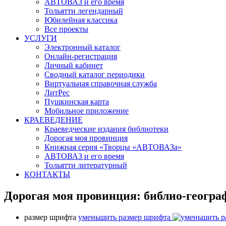
АВТОВАЗ и его время
Тольятти легендарный
Юбилейная классика
Все проекты
УСЛУГИ
Электронный каталог
Онлайн-регистрация
Личный кабинет
Сводный каталог периодики
Виртуальная справочная служба
ЛитРес
Пушкинская карта
Мобильное приложение
КРАЕВЕДЕНИЕ
Краеведческие издания библиотеки
Дорогая моя провинция
Книжная серия «Творцы «АВТОВАЗа»
АВТОВАЗ и его время
Тольятти литературный
КОНТАКТЫ
Дорогая моя провинция: библио-геогра
размер шрифта
уменьшить размер шрифта