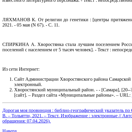
известного литературного персонажа. - Текст : непосредственный 
Открыть
ЛЯХМАНОВ К. От религии до генетики : [центры притяжения Х
2021. - 05 мая (N 67). - С. 11.
Открыть
СПИРКИНА А. Хворостянка стала лучшим поселением России 
поселений с населением от 5 тысяч человек]. - Текст : непосредс
Открыть
Из сети Интернет:
Сайт Администрации Хворостянского района Самарской о
электронный.
Хворостянский муниципальный район. - - [Самара], [20--
[сайт]. – Раздел сайта «Муниципальные районы». – URL:
Дорогая моя провинция : библио-географический указатель по 
В. – Тольятти, 2021. – Текст. Изображение : электронные // Авт
обращения: 07.04.2026).
Наверх