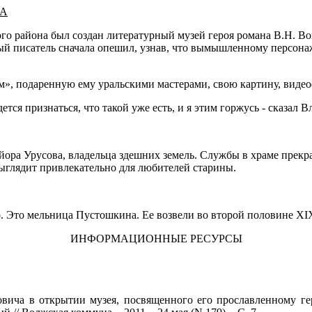
КА
ого района был создан литературный музей героя романа В.Н. 
ный писатель сначала опешил, узнав, что вымышленному персона
», подаренную ему уральскими мастерами, свою картину, видео
дется признаться, что такой уже есть, и я этим горжусь - сказал
йора Урусова, владельца здешних земель. Службы в храме прекра
выглядит привлекательно для любителей старины.
 Это мельница Пустошкина. Ее возвели во второй половине XIX
ИНФОРМАЦИОННЫЕ РЕСУРСЫ
а в открытии музея, посвященного его прославленному геро