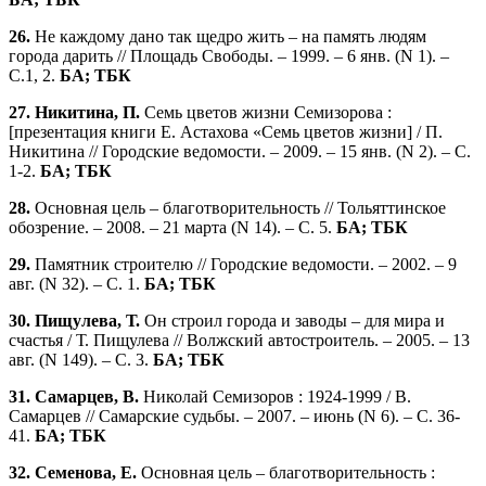
26.
Не каждому дано так щедро жить – на память людям
города дарить // Площадь Свободы. – 1999. – 6 янв. (N 1). –
С.1, 2.
БА; ТБК
27. Никитина, П.
Семь цветов жизни Семизорова :
[презентация книги Е. Астахова «Семь цветов жизни] / П.
Никитина // Городские ведомости. – 2009. – 15 янв. (N 2). – С.
1-2.
БА; ТБК
28.
Основная цель – благотворительность // Тольяттинское
обозрение. – 2008. – 21 марта (N 14). – С. 5.
БА; ТБК
29.
Памятник строителю // Городские ведомости. – 2002. – 9
авг. (N 32). – С. 1.
БА; ТБК
30. Пищулева, Т.
Он строил города и заводы – для мира и
счастья / Т. Пищулева // Волжский автостроитель. – 2005. – 13
авг. (N 149). – С. 3.
БА; ТБК
31. Самарцев, В.
Николай Семизоров : 1924-1999 / В.
Самарцев // Самарские судьбы. – 2007. – июнь (N 6). – С. 36-
41.
БА; ТБК
32. Семенова, Е.
Основная цель – благотворительность :