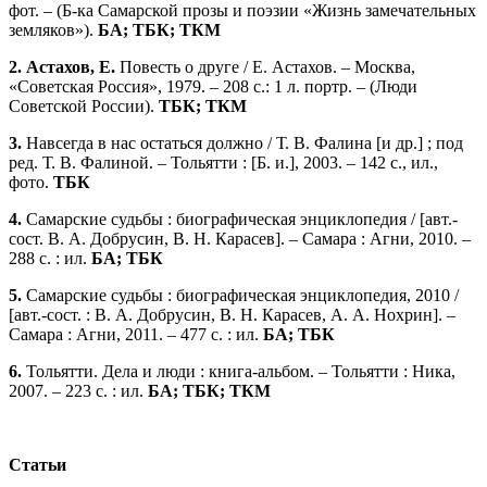
фот. – (Б-ка Самарской прозы и поэзии «Жизнь замечательных
земляков»).
БА; ТБК; ТКМ
2. Астахов, Е.
Повесть о друге / Е. Астахов. – Москва,
«Советская Россия», 1979. – 208 с.: 1 л. портр. – (Люди
Советской России).
ТБК; ТКМ
3.
Навсегда в нас остаться должно / Т. В. Фалина [и др.] ; под
ред. Т. В. Фалиной. – Тольятти : [Б. и.], 2003. – 142 с., ил.,
фото.
ТБК
4.
Самарские судьбы : биографическая энциклопедия / [авт.-
сост. В. А. Добрусин, В. Н. Карасев]. – Самара : Агни, 2010. –
288 с. : ил.
БА; ТБК
5.
Самарские судьбы : биографическая энциклопедия, 2010 /
[авт.-сост. : В. А. Добрусин, В. Н. Карасев, А. А. Нохрин]. –
Самара : Агни, 2011. – 477 с. : ил.
БА; ТБК
6.
Тольятти. Дела и люди : книга-альбом. – Тольятти : Ника,
2007. – 223 с. : ил.
БА; ТБК; ТКМ
Статьи