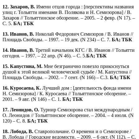
12. Захаров, В.
Имени отцов города : [перспективы названия
улиц г. Тольятти именами В. Полякова и Н. Семизорова] / В.
Захаров // Тольяттинское обозрение. – 2005. – 2 февр. (N 17). –
С. 5.
БА; ТБК
13. Иванов, В.
Николай Федорович Семизоров / В. Иванов //
Площадь Свободы. – 1997. – 19 дек. (N 234) – С. 7.
БА; ТБК
14. Иванов, В.
Третий начальник КГС / В. Иванов // Тольятти
сегодня. – 1997. – 22 апр. (N 46). – С. 5.
БА; ТБК
15. Капустина, М.
Мне безгранично повезло прикоснуться
душой к этой великой человеческой судьбе / М. Капустина //
Площадь Свободы. – 2002. – 7 сент. (N 166) – С.3.
БА; ТБК
16. Куросаева, К.
Лучший дом : [деятельность фонда имени
Н. Семизорова] / К. Куросаева // Тольяттинское обозрение. –
2001. – 9 авг. (N 146) – С. 1.
БА; ТБК
17. Леонидов, О.
Турнир Семизорова стал международным /
О. Леонидов // Тольяттинское обозрение. – 2004. – 4 июля. (N
120) – С. 8.
БА; ТБК
18. Лобода, В.
Ставропольчане. О времени и о Семизорове /
В. Лобода // Городские ведомости. – 2009. – 6 окт. (N 112). – С.