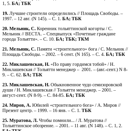
1, 5.
БА; ТБК
19.
Лучшие строители определились // Площадь Свободы. –
1997. – 12 авг. (N 145). – С. 1.
БА; ТБК
20. Мельник, С.
Коренник тольяттинской когорты / С.
Мельник // ВЕСТА. – Спецвыпуск «Почетные граждане
города Тольятти». – С. 10.
БА; ТБК; ТКМ
21. Мельник, С.
Памяти «строительного» бога / С. Мельник //
Площадь Свободы. – 2002. – 6 сент. (N 165). – С. 4.
БА; ТБК
22. Миклашевская, Н.
«По праву гордимся тобой» / Н.
Миклашевская // Тольятти менеджер – 2001. – (авг.-сент.) N 8-
9. – С. 62.
БА; ТБК
23. Миклашевская, Н.
Обыкновенное чудо семизоровской
души / Н. Миклашевская // Тольятти менеджер. – 2001. –
август-сент. (N 8-9). – С. 84-85.
БА; ТБК
24. Миров, А.
Юбилей «строительного бога» / А. Миров //
Презент центр. – 1999. – 16 янв. – С. 1.
ТБК
25. Муратова, Л.
Чтобы помнили... / Л. Муратова //
Тольяттинское обозрение. – 2001. – 11 авг. (N 148). – С. 1, 2.
БА; ТБК