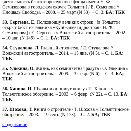
[деятельность благотворительного фонда имени Н. Ф.
Семизорова в городском округе Тольятти] / Е. Семенова //
Площадь Свободы. – 2008. – 25 март (N 53). – С. 3.
БА; ТБК
33. Сергеева, Е.
Полководцу великих строек : [в Тольятти
открыт бюст начальника «Куйбышевгидростроя» Н. Ф.
Семизорова] / Е. Сергеева // Волжский автостроитель. – 2002.
– 10 авг. (N 145). – С. 1.
БА; ТБК
34. Стукалова, Л.
Главный строитель / Л. Стукалова //
Волжский автостроитель. – 2014. – 15 янв. (N 5). – С. 1.
БА;
ТБК
35. Улькина, О.
Жизнь, как семицветная радуга / О. Улькина //
Волжский автостроитель. – 2009. – 3 февр. (N 6). – С. 3.
БА;
ТБК
36. Ханина, Н.
Школьники пишут книгу / Н. Ханина //
Тольяттинское обозрение. – 2003. – 6 февр. (N 22). – С. 13.
БА;
ТБК
37. Шохова, Т.
Книга о строителе / Т. Шохова // Тольяттинское
обозрение. – 2003. – 19 сент. (N 173). – С. 2.
БА; ТБК
Содержание