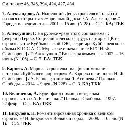
См. также: 46, 346, 394, 424, 427, 434.
7. Александров, А.
Нынешний День строителя в Тольятти
начался с открытия мемориальной доски / А. Александров //
Городские ведомости. – 2001. – 15 авг. (N 28). – С. 1.
БА; ТБК
8. Алексушин, Г.
На рубеже «развитого социализма» :
[очерки о Героях Социалистического Труда, парторге ЦК на
строительстве Куйбышевской ГЭС, секретаре Куйбышевского
обкома КПСС А. С. Мурысеве и начальнике КГС Н. Ф.
Семизорове] / Г. Алексушин // Волжская коммуна. – 2007. – 16
июнь (N 106). – С. 7.
БА; ТБК
9. Барцев, А.
Маршал строительства : [воспоминания
ветерана «Куйбышевгидростроя» А. Барцева о личности Н. Ф.
Семизорова] / А. Барцев ; записала Л. Агишева // Площадь
Свободы. – 2014. – 9 дек. (N 228). – С. 3.
БА; ТБК
10. Беличенко, А.
Будет фонд помощи ветеранам
строительства / А. Беличенко // Площадь Свободы. – 1997. –
22 февр. – С. 2.
БА; ТБК
11. Бикулова, Н.
Романтизированная хроника о великом
строителе / Н. Бикулова // Вольный город. – 2009. – 16 янв. (N
1). – С. 5.
ТБК