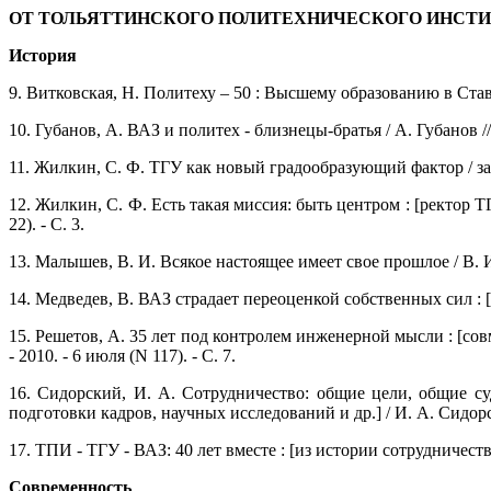
ОТ ТОЛЬЯТТИНСКОГО ПОЛИТЕХНИЧЕСКОГО ИНСТИ
История
9. Витковская, Н. Политеху – 50 : Высшему образованию в Ставро
10. Губанов, А. ВАЗ и политех - близнецы-братья / А. Губанов // 
11. Жилкин, С. Ф. ТГУ как новый градообразующий фактор / запис
12. Жилкин, С. Ф. Есть такая миссия: быть центром : [ректор Т
22). - С. 3.
13. Малышев, В. И. Всякое настоящее имеет свое прошлое / В. И. М
14. Медведев, В. ВАЗ страдает переоценкой собственных сил : [
15. Решетов, А. 35 лет под контролем инженерной мысли : [с
- 2010. - 6 июля (N 117). - С. 7.
16. Сидорский, И. А. Сотрудничество: общие цели, общие 
подготовки кадров, научных исследований и др.] / И. А. Сидорский
17. ТПИ - ТГУ - ВАЗ: 40 лет вместе : [из истории сотрудничеств
Современность