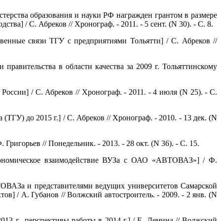
стерства образования и науки РФ награжден грантом в размере
] / С. Абреков // Хронограф. - 2011. - 5 сент. (N 30). - С. 8.
енные связи ТГУ с предприятиями Тольятти] / С. Абреков //
правительства в области качества за 2009 г. Тольяттинскому
ии] / С. Абреков // Хронограф. - 2011. - 4 июля (N 25). - С.
ГУ) до 2015 г.] / С. Абреков // Хронограф. - 2010. - 13 дек. (N
горьев // Понедельник. - 2013. - 28 окт. (N 36). - С. 15.
-экономическое взаимодействие ВУЗа с ОАО «АВТОВАЗ»] / Ф.
ВТОВАЗа и представителями ведущих университетов Самарской
/ А. Губанов // Волжский автостроитель. - 2009. - 2 янв. (N
3 г., перспективы работы в 2014 г.] / Е. Демина // Волжский