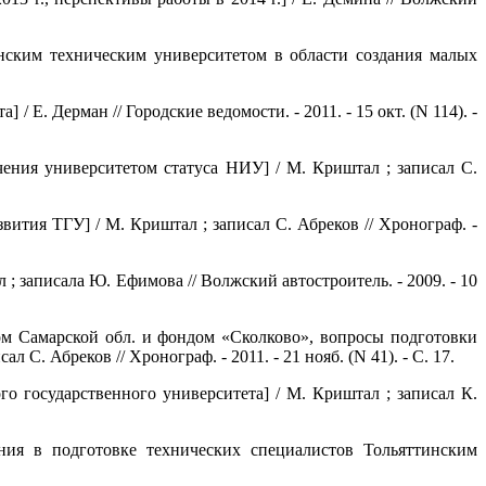
нским техническим университетом в области создания малых
 Е. Дерман // Городские ведомости. - 2011. - 15 окт. (N 114). -
ения университетом статуса НИУ] / М. Криштал ; записал С.
ития ТГУ] / М. Криштал ; записал С. Абреков // Хронограф. -
 записала Ю. Ефимова // Волжский автостроитель. - 2009. - 10
ом Самарской обл. и фондом «Сколково», вопросы подготовки
С. Абреков // Хронограф. - 2011. - 21 нояб. (N 41). - С. 17.
о государственного университета] / М. Криштал ; записал К.
ния в подготовке технических специалистов Тольяттинским