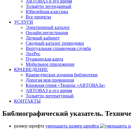
АВТОВАЗ и его время
Тольятти легендарный
Юбилейная классика
Все проекты
УСЛУГИ
Электронный каталог
Онлайн-регистрация
Личный кабинет
Сводный каталог периодики
Виртуальная справочная служба
ЛитРес
Пушкинская карта
Мобильное приложение
КРАЕВЕДЕНИЕ
Краеведческие издания библиотеки
Дорогая моя провинция
Книжная серия «Творцы «АВТОВАЗа»
АВТОВАЗ и его время
Тольятти литературный
КОНТАКТЫ
Библиографический указатель. Техниче
размер шрифта
уменьшить размер шрифта