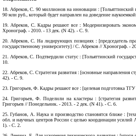
18. Абреков, С. 90 миллионов на инновации : [Тольяттинский
90 млн руб., который будет направлен на доведение наукоемкой п
19. Абреков, С. Кадры решают все : Модернизировать эконо
Хронограф. - 2010. - 13 дек. (N 42). - С. 9.
20. Абреков, С. На лидирующих позициях : [председатель пр
государственному университету] / С. Абреков // Хронограф. - 2010.
21. Абреков, С. Подтвердили статус : [Тольяттинский государ
10.
22. Абреков, С. Стратегия развития : [основные направления стр
42). - С. 9.
23. Григорьев, Ф. Кадры решают все : [целевая подготовка ТГУ 
24. Григорьев, Ф. Поделили на кластеры : [стратегия раз
Григорьев // Понедельник. - 2013. - 2 дек. (N 41). - С. 6.
25. Губанов, А. Наука и производство становятся ближе : 
обл. и научных центров России с целью координации усилий А
1). - С. 2.
26. Демина, Е. Для ускорения технического развития : [итог