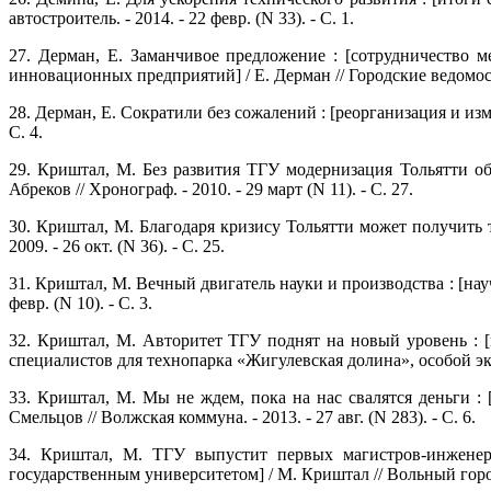
автостроитель. - 2014. - 22 февр. (N 33). - С. 1.
27. Дерман, Е. Заманчивое предложение : [сотрудничество
инновационных предприятий] / Е. Дерман // Городские ведомости.
28. Дерман, Е. Сократили без сожалений : [реорганизация и изме
С. 4.
29. Криштал, М. Без развития ТГУ модернизация Тольятти о
Абреков // Хронограф. - 2010. - 29 март (N 11). - С. 27.
30. Криштал, М. Благодаря кризису Тольятти может получить 
2009. - 26 окт. (N 36). - С. 25.
31. Криштал, М. Вечный двигатель науки и производства : [на
февр. (N 10). - С. 3.
32. Криштал, М. Авторитет ТГУ поднят на новый уровень : 
специалистов для технопарка «Жигулевская долина», особой эконо
33. Криштал, М. Мы не ждем, пока на нас свалятся деньги :
Смельцов // Волжская коммуна. - 2013. - 27 авг. (N 283). - С. 6.
34. Криштал, М. ТГУ выпустит первых магистров-инженеро
государственным университетом] / М. Криштал // Вольный город. -