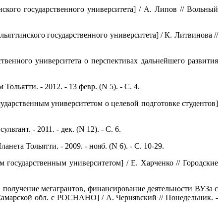
ского государственного университета] / А. Липов // Вольный
ьяттинского государственного университета] / К. Литвинова //
ственного университета о перспективах дальнейшего развития
ьятти. - 2012. - 13 февр. (N 5). - С. 4.
дарственным университетом о целевой подготовке студентов]
тант. - 2011. - дек. (N 12). - С. 6.
ета Тольятти. - 2009. - нояб. (N 6). - С. 10-29.
государственным университетом] / Е. Харченко // Городские
на получение мегагрантов, финансирование деятельности ВУЗа с
амарской обл. с РОСНАНО] / А. Чернявский // Понедельник. -