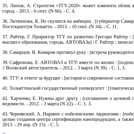
35. Липов, А. Стратегия «ТГУ-2020» может изменить облик в
город. - 2013. - 6 сент. (N 66). - С. 4.
36. Литвинова, К. Не скупятся на амбиции : [губернатор Сама
Постскриптум Тольятти. - 2013. - 10 сент. (N 34). - С. 11.
37. Райтер, Г. Проректор ТГУ по развитию Грегори Райтер :
высшего образования, города, АВТОВАЗа] / Г. Райтер ; записал А.
38. Самарцев, В. Комаров протянул руку : [встреча руководителе
39. Сафронова, Е. АВТОВАЗ и ТГУ: вместе по жизни : [подп
// Волжский автостроитель. - 2012. - 3 марта (N 39). - С. 1, 3.
40. ТГУ: в ответе за будущее : [история и современное состояние
41. Тольяттинский государственный университет : [тематическая п
42. Харченко, Е. Нужны друг другу : [соглашение о целево
ведомости. - 2012. - 3 марта (N 22). - С. 1, 3.
43. Чернявский, А. Наравне с нобелевскими лауреатами : [поб
целью создания центра сертификации нанопродукции, а также
2013. - 29 апр. (N 15). - С. 5.