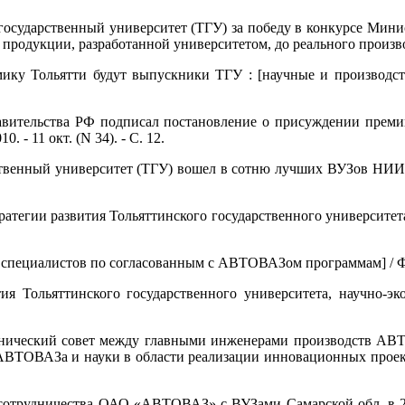
 государственный университет (ТГУ) за победу в конкурсе Мини
родукции, разработанной университетом, до реального производства
мику Тольятти будут выпускники ТГУ : [научные и производств
авительства РФ подписал постановление о присуждении премии 
 - 11 окт. (N 34). - С. 12.
ственный университет (ТГУ) вошел в сотню лучших ВУЗов НИИ Росс
атегии развития Тольяттинского государственного университета (Т
специалистов по согласованным с АВТОВАЗом программам] / Ф. Гри
вития Тольяттинского государственного университета, научно
[технический совет между главными инженерами производств А
ВТОВАЗа и науки в области реализации инновационных проектов] 
и сотрудничества ОАО «АВТОВАЗ» с ВУЗами Самарской обл. в 201