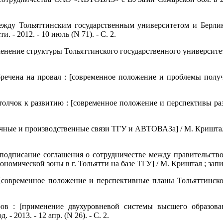
 между Тольяттинским государственным университетом и Берли
 - 2012. - 10 июль (N 71). - С. 2.
нение структуры Тольяттинского государственного университета] /
бречена на провал : [современное положение и проблемы получ
толчок к развитию : [современное положение и перспективы разв
учные и производственные связи ТГУ и АВТОВАЗа] / М. Криштал ;
[подписание соглашения о сотрудничестве между правительств
мической зоны в г. Тольятти на базе ТГУ] / М. Криштал ; записал 
 [современное положение и перспективные планы Тольяттинског
в : [применение двухуровневой системы высшего образова
 2013. - 12 апр. (N 26). - С. 2.