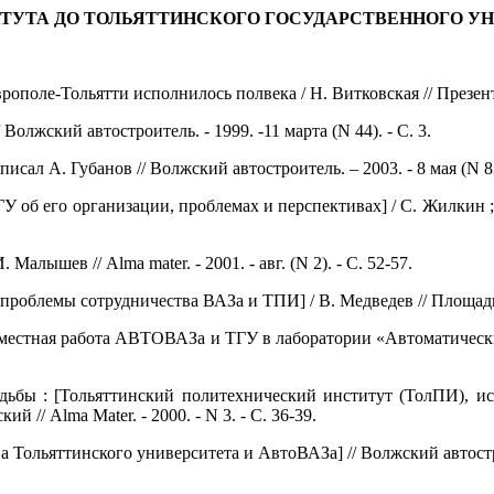
ТУТА ДО ТОЛЬЯТТИНСКОГО ГОСУДАРСТВЕННОГО У
поле-Тольятти исполнилось полвека / Н. Витковская // Презент-Цент
Волжский автостроитель. - 1999. -11 марта (N 44). - С. 3.
ал А. Губанов // Волжский автостроитель. – 2003. - 8 мая (N 83)
ГУ об его организации, проблемах и перспективах] / С. Жилкин ; 
алышев // Alma mater. - 2001. - авг. (N 2). - С. 52-57.
проблемы сотрудничества ВАЗа и ТПИ] / В. Медведев // Площадь Св
овместная работа АВТОВАЗа и ТГУ в лаборатории «Автоматические
судьбы : [Тольяттинский политехнический институт (ТолПИ), 
 // Alma Mater. - 2000. - N 3. - С. 36-39.
а Тольяттинского университета и АвтоВАЗа] // Волжский автостроит