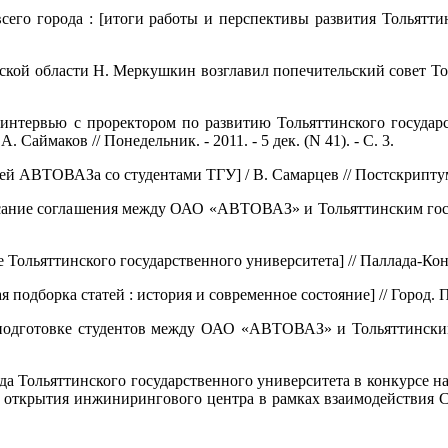
сего города : [итоги работы и перспективы развития Тольяттин
рской области Н. Меркушкин возглавил попечительский совет Тол
 [интервью с проректором по развитию Тольяттинского государ
 Саймаков // Понедельник. - 2011. - 5 дек. (N 41). - С. 3.
й АВТОВАЗа со студентами ТГУ] / В. Самарцев // Постскриптум Тол
исание соглашения между ОАО «АВТОВАЗ» и Тольяттинским госу
 Тольяттинского государственного университета] // Паллада-Консуль
одборка статей : история и современное состояние] // Город. План
й подготовке студентов между ОАО «АВТОВАЗ» и Тольяттинским 
еда Тольяттинского государственного университета в конкурсе 
 открытия инжинирингового центра в рамках взаимодействия С